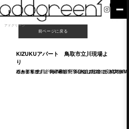
アドグリーン
前ページに戻る
KIZUKUアパート 鳥取市立川現場よ
り
こんにちは。 「alpha立川」＜木造2階建て KIZUKUアパート＞ 先日、完了検査完了しました！ もう少し作業が続きますが、途中経過を！ 1LDK、ロフトが２つ付いているお部屋です。 ＜1F＞ 1F部分はほぼほぼ完成です！