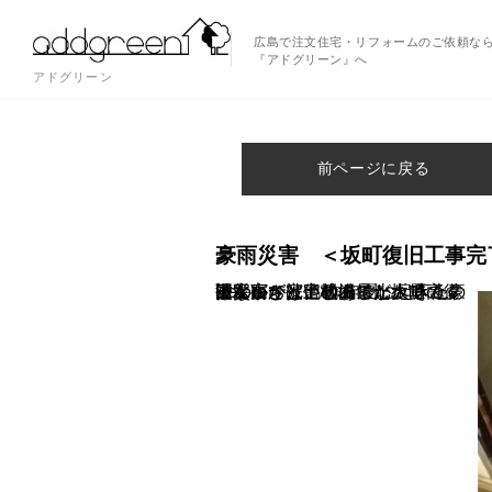
広島で注文住宅・リフォームのご依頼な
『アドグリーン』へ
アドグリーン
前ページに戻る
豪雨災害 ＜坂町復旧工事完
こんにちは。 昨年夏に起きた豪雨災害で被害のあった坂町の復旧工事が完了しました。 床上の浸水高さは他地域に比べて高くはないが、土砂の量が大量で、 被害がひどい状況でした。 ＜Before＞