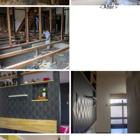
＜After＞