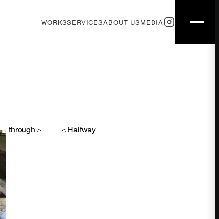
WORKS
SERVICES
ABOUT US
MEDIA
＜Halfway through＞