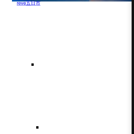
reve五日市
■
■