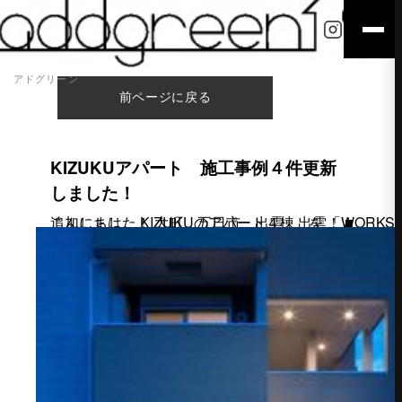
アドグリーン
前ページに戻る
KIZUKUアパート 施工事例４件更新
しました！
こんにちは。 KIZUKUのアパート４棟 を 「WORKS」に追加しました！ 大町、五日市、出雲、出雲！ ■