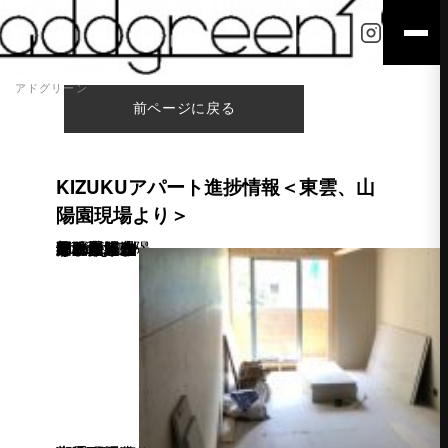
アドグリーン
前ページに戻る
KIZUKUアパート進捗情報＜東雲、山
陽園現場より＞
こんにちは。 KIZUKUアパート現場より、少しだけ途中経過を…。 ＜Courage山陽園現場＞ 外部サイディングが貼り終わり、内部の壁ボードがほとんど貼り終わりました。 これから建具の取り付けに入ります。