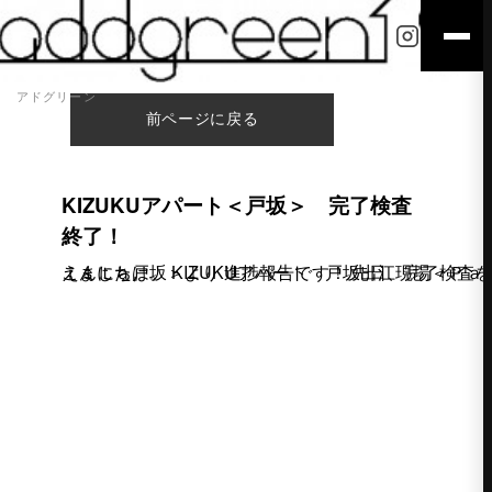
アドグリーン
前ページに戻る
KIZUKUアパート＜戸坂＞ 完了検査
終了！
こんにちは。 KIZUKUアパート 戸坂出江現場＜Ｐａｕｌｉｓｔａ戸坂＞より 進捗報告です！ 先日、完了検査を終えました。