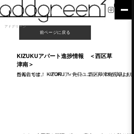
アドグリーン
前ページに戻る
KIZUKUアパート進捗情報 ＜西区草
津南＞
こんにちは。 KIZUKUアパート 西区草津南現場より 進捗報告です！ ＜FORⅠ＞ 先日ユニットバスが入りました！