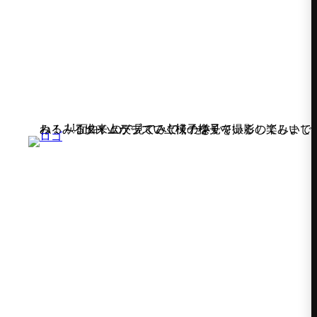
タイムラプスで上棟の様子を撮影してみました！ みるみる出来上がっていく様子を見ているの楽しいですね！ ⇩⇩面白いので見てみてください！