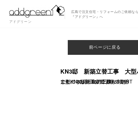
広島で注文住宅・リフォームのご依頼な
『アドグリーン』へ
アドグリーン
前ページに戻る
KN3邸 新築立替工事 大型
こんにちは。 10月工事がSTARTしたKN3邸新築立替工事の進捗です！ 10月下旬の上棟に向け、大型パネル施工中です。