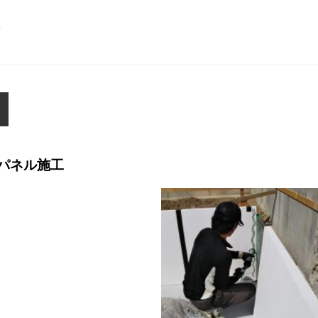
ら
パネル施工