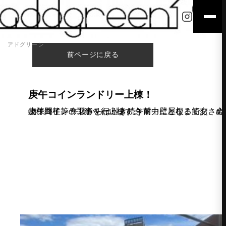
アドグリーン
前ページに戻る
庚午コインランドリー上棟！
庚午コインランドリー上棟！ 午前中に屋根までおさめて上棟終了。 午後からは引き続き耐力壁となる筋交、金物、間柱等の工事を行います。