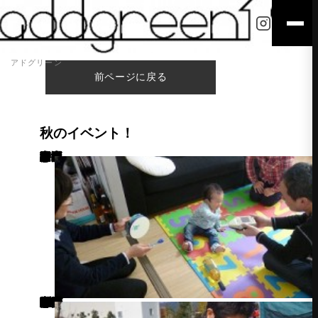
アドグリーン
前ページに戻る
秋のイベント！
こんにちは、すっかりご無沙汰してしまいました。 久しぶりの投稿は、秋の子供イベントです！ まずは、家庭訪問。 悠翔と私が通っている広島市こども療育センター「山彦園」の先生が来られて、 家庭内の環境や、身近な生活音の音の大きさを測定したりしていただきました。
その中で、ちょっと意外だったのがテレビの音です。 以前、大建工業さんと防音計画などしていた事もあり、 話声が50～60ｄＢ、掃除機が80ｄＢ、ピアノが90～100ｄＢなど、 何となくの感覚はつかんでいたつもりだったのですが、 テレビの音が想像以上にｄＢ数が小さく、 ボリュームを上げて聞いていて不快になるくらい大きな音を出しても 60ｄＢ程度でした。 テレビを見る時は、テレビの音だけでなく、 こちらもテレビにあわせて歌ったり、踊ったりしてあげた方が良いとアドバイスを いただいたので、私も一緒に教育番組を楽しむ事にしました(笑) そしてもう一つのイベントは「デイキャンプ」 もうすっかり冬めいてきましたが、 未だ秋っぽさが残る11月初旬に同じく「山彦園」のデイキャンプへ行ってきました。 ファーストシューズをひっぱり出し、靴デビューも果たし、 秋の自然を満喫してきました。