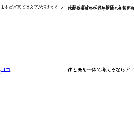
ど写真では文字が消えかかってますが、
「アドグリーン御一行様」と掲示しておもてなしていただきました。
パッシブタウンも見学し、今後の高性能住宅についての意欲もさらに増して頑張っていこうと感じました
家と庭を一体で考えるならアドグリーン