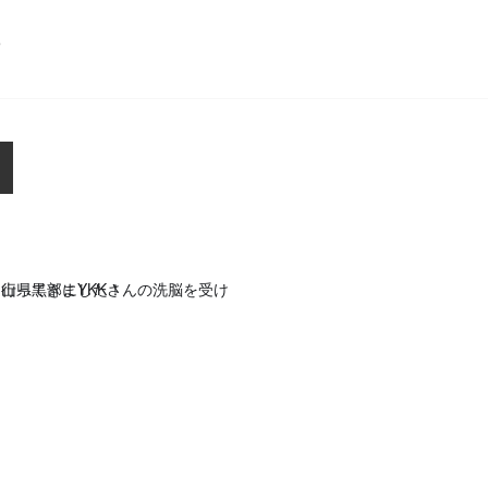
ら
県黒部にYKKさんの洗脳を受けに行ってきました！