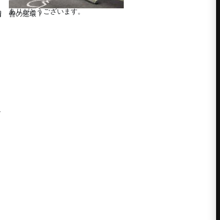
ありがとうございます。
！
善の巡環！