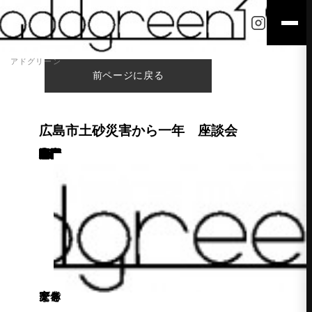
アドグリーン
前ページに戻る
広島市土砂災害から一年 座談会
こんにちは、津江です。 先日、建築士事務所協会で行われた 「広島市土砂災害から一年」の座談会に出席してきました。 昨年の土砂災害の際に建築相談窓口で相談員をしたり、 現場調査として関わったものが集まり、 災害時における建築関係者の役割等を振り返りました。 私は、安佐北区役所内で建築相談員として関わらさせていただいたのですが、 「現場（避難所等）に出向いて相談に行くことが必要だったのではないか」 との発言があり、まことにそのとおりだなと感じました。 車も流され、着るものも流されてという状況下の中で、 区役所まで来られる状況ではない方も多かったのではないかと思います。 それに加えて、小規模被害の方への対応等の対応など考えさせられました。 二度とあってはならない災害ですが、 万が一の災害に備えて、日頃からできる事に取り組んでいきたいと思います。 記述：津江
家と庭を一体で考えるならアドグリーン