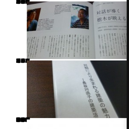
「ともに取り組む理想の住まい 庭／家 2013冬」 この本の中に、私が勝手に尊敬している 建築家「伊礼智」さんが対談しているページがありました。
「対話が導く 樹木が映える建築の方程式」という見出しがついており、 「対話」と聞いて、つい思い出したものがあります。 それは…、
私の大学時代の卒業論文です。 「対話により生まれる建築の魅力」 （読み返すと、なんとも内容の薄い論文だこと…汗） 大学時代に研究していたテーマに似た見出しだったので、 どのような内容なのか、ワクワクして読んでいきました。 が、 その内容は、対話については触れる事もなく、 建築と樹木の関係性や、建築と樹木が寄り添う心地よい空間について 書かれていました。 ん？ 対話はどこへいったんだろうと、再度見出しを良く見ると、 「作庭家・荻野寿也氏と建築家・伊礼智氏の対話から、理想の家に近づけるヒントを探る。」 と見出しの下に書いてあった。 なんだ、「対話が導く」というのは、対話形式で記事にしたという事だったのね…。 とはいえ、十分ヒントを探れたので良しとしておきます。 記述：津江